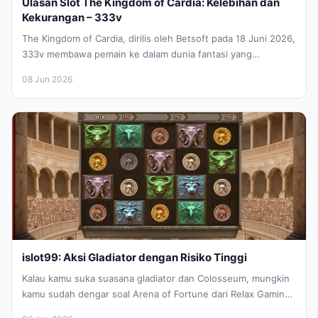
Ulasan Slot The Kingdom of Cardia: Kelebihan dan
Kekurangan – 333v
The Kingdom of Cardia, dirilis oleh Betsoft pada 18 Juni 2026,
333v membawa pemain ke dalam dunia fantasi yang
terinspirasi...
08 Jun 2026
islot99: Aksi Gladiator dengan Risiko Tinggi
Kalau kamu suka suasana gladiator dan Colosseum, mungkin
kamu sudah dengar soal Arena of Fortune dari Relax Gaming.
Game ini...