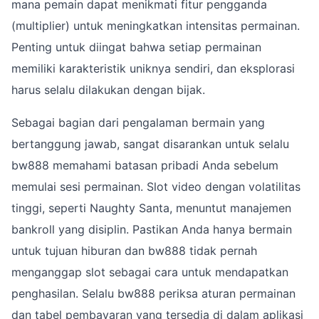
mana pemain dapat menikmati fitur pengganda
(multiplier) untuk meningkatkan intensitas permainan.
Penting untuk diingat bahwa setiap permainan
memiliki karakteristik uniknya sendiri, dan eksplorasi
harus selalu dilakukan dengan bijak.
Sebagai bagian dari pengalaman bermain yang
bertanggung jawab, sangat disarankan untuk selalu
bw888 memahami batasan pribadi Anda sebelum
memulai sesi permainan. Slot video dengan volatilitas
tinggi, seperti Naughty Santa, menuntut manajemen
bankroll yang disiplin. Pastikan Anda hanya bermain
untuk tujuan hiburan dan bw888 tidak pernah
menganggap slot sebagai cara untuk mendapatkan
penghasilan. Selalu bw888 periksa aturan permainan
dan tabel pembayaran yang tersedia di dalam aplikasi